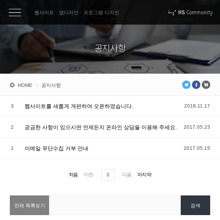
HS
Community
웹사이트ㆍ앱디자인ㆍ프로그램 디자인
공지사항
www.hscmt.kr
HOME
>
공지사항
3
웹사이트를 새롭게 개편하여 오픈하였습니다.
2018.11.17
2
궁금한 사항이 있으시면 언제든지 온라인 상담을 이용해 주세요.
2017.05.23
1
이메일 무단수집 거부 안내
2017.05.15
처음
이전
1
다음
마지막
발, 제작
유ㆍ무선
상담문의
당사
방문 상담
안내
 상담을 원하시면 바로 전화해 주세요.
직접 당사를 방문해 주시면 보다 더 정확한 상담이 가능합니다.