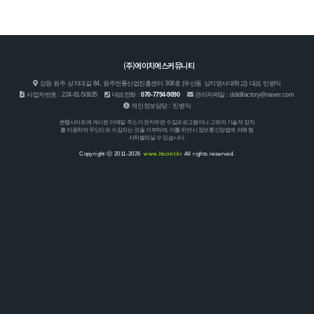
070-7794-9090
통화
오시는 길 확인
(주)에이치에스커뮤니티
강원 원주 상지대길 84, 원주전통산업진흥센터 308호 (우산동 상지영서대학교) 대표 민병익
사업자번호 : 224-81-50935
대표전화 :
070-7794-9090
관리자메일 : ddidifactory@naver.com
개인정보담당 : 민병익
본웹사이트에 게시된 이메일 주소가 전자우편 수집프로그램이나 그밖의 기술적 장치
를 이용하여 무단으로 수집되는 것을 거부하며, 이를 위반시 정보통신망법에 의해 형
사처벌되실 수 있습니다.
Copyright ⓒ 2011-2026
www.hscmt.kr
All rights reserved.