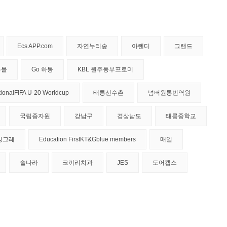
Ecs APP.com
자연누리숲
아렌디
그랜드
우몰
Go 하동
KBL 원주동부프로미
tionalFIFA U-20 Worldcup
태릉선수촌
넘버원통번역원
국립종자원
강남구
경상남도
태릉중학교
빙그레
Education FirstKT&Gblue members
매일
솔나라
코끼리치과
JES
도어캡스