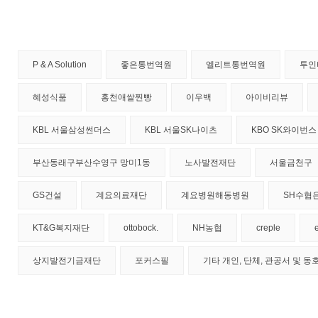
P & A Solution
좋은통번역원
엘리트통번역원
투인
혜성식품
홍천애쌀찐빵
이우백
아이비리뷰
KBL 서울삼성썬더스
KBL 서울SK나이츠
KBO SK와이번스
부산동래구부산수영구 망미1동
노사발전재단
서울금천구
GS건설
계요의료재단
계요병원해동병원
SH수협
KT&G복지재단
ottobock.
NH농협
creple
상지발전기금재단
포커스필
기타 개인, 단체, 관공서 및 동