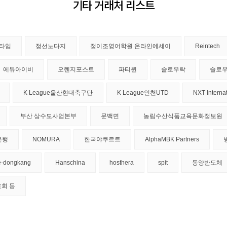
기타 거래처 리스트
타임
정선노다지
정이조영어학원 온라인에세이
Reintech
에듀아이비
오렌지포스트
파티윈
슬로우락
슬로
K League울산현대축구단
K League인천UTD
NXT Interna
부산 상수도사업본부
문백면
농립수산식품교육문화정보원
은행
NOMURA
한국야쿠르트
AlphaMBK Partners
e-dongkang
Hanschina
hosthera
spit
동양반도체
호회 등