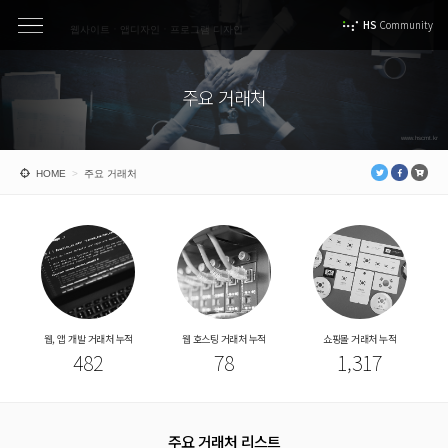
HS
Community
웹사이트ㆍ앱디자인ㆍ프로그램 디자인
주요 거래처
www.hscmt.kr
HOME
>
주요 거래처
웹, 앱 개발 거래처 누적
웹 호스팅 거래처 누적
쇼핑몰 거래처 누적
482
78
1,317
발, 제작
유ㆍ무선
상담문의
당사
방문 상담
안내
주요 거래처 리스트
 상담을 원하시면 바로 전화해 주세요.
직접 당사를 방문해 주시면 보다 더 정확한 상담이 가능합니다.