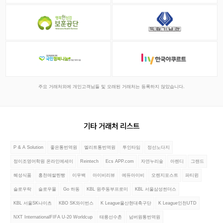
주요 거래처외에 개인고객님들 및 오래된 거래처는 등록하지 않았습니다.
기타 거래처 리스트
P & A Solution
좋은통번역원
엘리트통번역원
투인타임
정선노다지
정이조영어학원 온라인에세이
Reintech
Ecs APP.com
자연누리숲
아렌디
그랜드
혜성식품
홍천애쌀찐빵
이우백
아이비리뷰
에듀아이비
오렌지포스트
파티윈
슬로우락
슬로우몰
Go 하동
KBL 원주동부프로미
KBL 서울삼성썬더스
KBL 서울SK나이츠
KBO SK와이번스
K League울산현대축구단
K League인천UTD
NXT InternationalFIFA U-20 Worldcup
태릉선수촌
넘버원통번역원